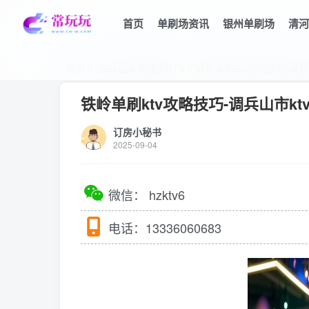
首页
单刷场资讯
银州单刷场
清河
首页
>
调兵山单刷商务KTV
> 铁岭单刷ktv攻略技巧-调兵
铁岭单刷ktv攻略技巧-调兵山市kt
订房小秘书
2025-09-04
微信：
hzktv6
电话：
13336060683