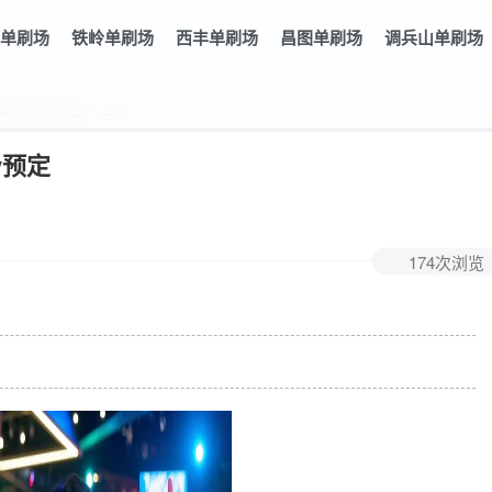
单刷场
铁岭单刷场
西丰单刷场
昌图单刷场
调兵山单刷场
山市ktv预定 > 正文
v预定
174次浏览