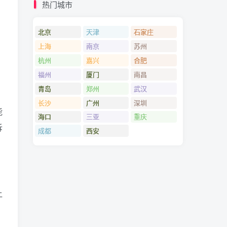
热门城市
北京
天津
石家庄
，
上海
南京
苏州
杭州
嘉兴
合肥
福州
厦门
南昌
青岛
郑州
武汉
长沙
广州
深圳
能
海口
三亚
重庆
诉
成都
西安
让