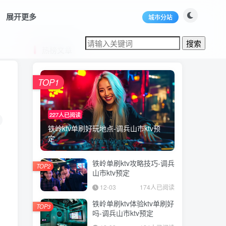
展开更多
城市分站
热榜文章
TOP1
227人已阅读
铁岭ktv单刷好玩地点-调兵山市ktv预
定
铁岭单刷ktv攻略技巧-调兵
TOP2
山市ktv预定
12-03
174人已阅读
铁岭单刷ktv体验ktv单刷好
TOP3
吗-调兵山市ktv预定